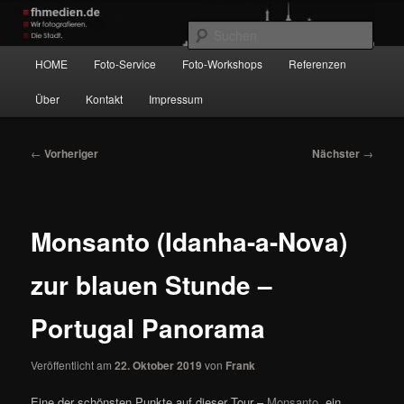
Zum
Wir fotografieren die Hauptstadt!
primären
Such
Inhalt
Hauptmenü
HOME
Foto-Service
Foto-Workshops
Referenzen
springen
fhmedien.de
Über
Kontakt
Impressum
Beitragsnavigation
←
Vorheriger
Nächster
→
Monsanto (Idanha-a-Nova)
zur blauen Stunde –
Portugal Panorama
Veröffentlicht am
22. Oktober 2019
von
Frank
Eine der schönsten Punkte auf dieser Tour –
Monsanto
, ein