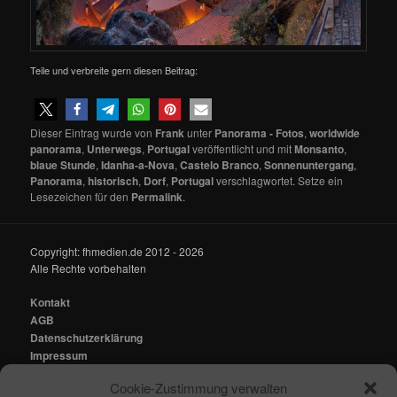
Teile und verbreite gern diesen Beitrag:
Dieser Eintrag wurde von
Frank
unter
Panorama - Fotos
,
worldwide
panorama
,
Unterwegs
,
Portugal
veröffentlicht und mit
Monsanto
,
blaue Stunde
,
Idanha-a-Nova
,
Castelo Branco
,
Sonnenuntergang
,
Panorama
,
historisch
,
Dorf
,
Portugal
verschlagwortet. Setze ein
Lesezeichen für den
Permalink
.
Copyright: fhmedien.de 2012 - 2026
Alle Rechte vorbehalten
Kontakt
AGB
Datenschutzerklärung
Impressum
Cookie-Zustimmung verwalten
Kontakt:
mail@fhmedien.de