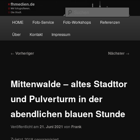
Zum
Wir fotografieren die Hauptstadt!
primären
Such
Inhalt
Hauptmenü
HOME
Foto-Service
Foto-Workshops
Referenzen
springen
fhmedien.de
Über
Kontakt
Impressum
Beitragsnavigation
←
Vorheriger
Nächster
→
Mittenwalde – altes Stadttor
und Pulverturm in der
abendlichen blauen Stunde
Veröffentlicht am
21. Juni 2021
von
Frank
Zuletzt 2018 panoramisiert