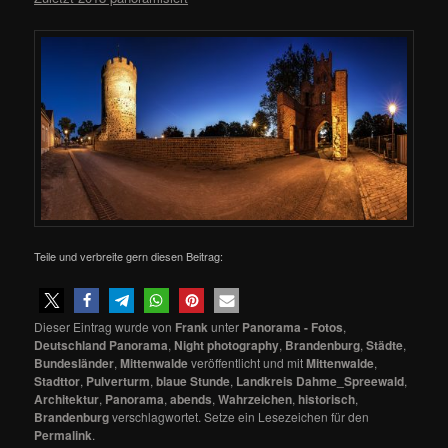
Teile und verbreite gern diesen Beitrag:
Dieser Eintrag wurde von
Frank
unter
Panorama - Fotos
,
Deutschland Panorama
,
Night photography
,
Brandenburg
,
Städte
,
Bundesländer
,
Mittenwalde
veröffentlicht und mit
Mittenwalde
,
Stadttor
,
Pulverturm
,
blaue Stunde
,
Landkreis Dahme_Spreewald
,
Architektur
,
Panorama
,
abends
,
Wahrzeichen
,
historisch
,
Brandenburg
verschlagwortet. Setze ein Lesezeichen für den
Permalink
.