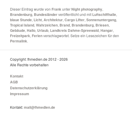
Dieser Eintrag wurde von
Frank
unter
Night photography
,
Brandenburg
,
Bundesländer
veröffentlicht und mit
Luftschiffhalle
,
blaue Stunde
,
Licht
,
Architektur
,
Cargo Lifter
,
Sonnenuntergang
,
Tropical Island
,
Wahrzeichen
,
Brand
,
Brandenburg
,
Briesen
,
Gebäude
,
Hallo
,
Urlaub
,
Landkreis Dahme-Spreewald
,
Hangar
,
Freizeitpark
,
Ferien
verschlagwortet. Setze ein Lesezeichen für den
Permalink
.
Copyright: fhmedien.de 2012 - 2026
Alle Rechte vorbehalten
Kontakt
AGB
Datenschutzerklärung
Impressum
Kontakt:
mail@fhmedien.de