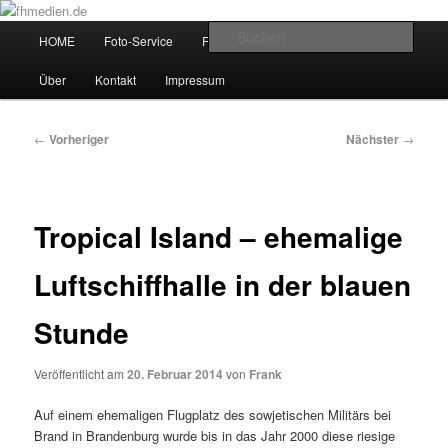
Zum
Wir fotografieren die Hauptstadt!
primären
Hauptmenü
Such
HOME
Foto-Service
Foto-Workshops
Referenzen
Inhalt
springen
fhmedien.de
Über
Kontakt
Impressum
Beitragsnavigation
←
Vorheriger
Nächster
→
Tropical Island – ehemalige
Luftschiffhalle in der blauen
Stunde
Veröffentlicht am
20. Februar 2014
von
Frank
Auf einem ehemaligen Flugplatz des sowjetischen Militärs bei
Brand in Brandenburg wurde bis in das Jahr 2000 diese riesige