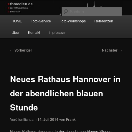
Zum
Wir fotografieren die Hauptstadt!
primären
Such
Inhalt
Hauptmenü
HOME
Foto-Service
Foto-Workshops
Referenzen
springen
fhmedien.de
Über
Kontakt
Impressum
Beitragsnavigation
←
Vorheriger
Nächster
→
Neues Rathaus Hannover in
der abendlichen blauen
Stunde
Veröffentlicht am
14. Juli 2014
von
Frank
Neues Rathaus Hannover
in der abendlichen blauen Stunde.