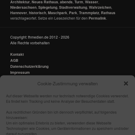
Architektur
,
Neues Rathaus
,
abends
,
Turm
,
Wasser
,
Niedersachsen
,
Spiegelung
,
Stadtverwaltung
,
Wahrzeichen
,
Hannover
,
historisch
,
Maschpark
,
Park
,
Trammplatz
,
Rathaus
verschlagwortet. Setze ein Lesezeichen für den
Permalink
.
Copyright: fhmedien.de 2012 - 2026
Alle Rechte vorbehalten
Kontakt
AGB
Datenschutzerklärung
Impressum
Cookie-Zustimmung verwalten
Kontakt:
mail@fhmedien.de
Auf dieser Webseite werden nur technisch notwendige Cookies verwendet.
Es findet kein Tracking und keine Analyse der Besucherdaten statt.
Aus rechtlichen Gründen bin ich dennoch verpflichtet, auf folgendes
hinzuweisen:
Nach oben/ Seitenanfang
Um ein optimales Erlebnis zu bieten, verwenden diese Webseite
Technologien wie Cookies, um Geräteinformationen zu speichern und/oder
darauf zuzugreifen.
Folge mir: