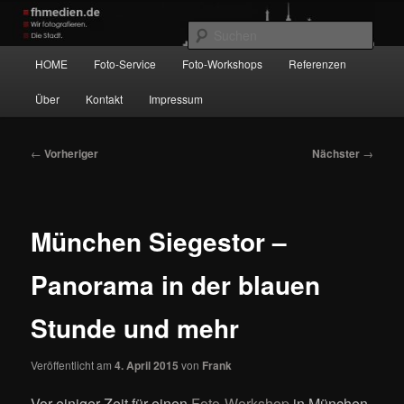
Zum
Wir fotografieren die Hauptstadt!
primären
Such
Inhalt
Hauptmenü
HOME
Foto-Service
Foto-Workshops
Referenzen
springen
fhmedien.de
Über
Kontakt
Impressum
Beitragsnavigation
←
Vorheriger
Nächster
→
München Siegestor –
Panorama in der blauen
Stunde und mehr
Veröffentlicht am
4. April 2015
von
Frank
Vor einiger Zeit für einen
Foto-Workshop
in München