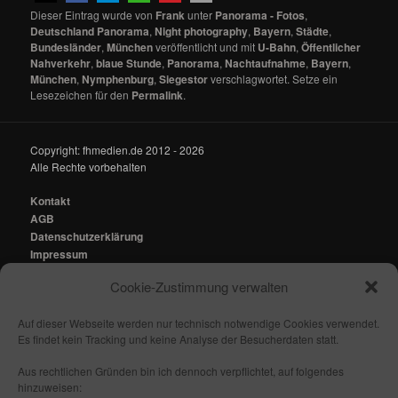
Dieser Eintrag wurde von
Frank
unter
Panorama - Fotos
,
Deutschland Panorama
,
Night photography
,
Bayern
,
Städte
,
Bundesländer
,
München
veröffentlicht und mit
U-Bahn
,
Öffentlicher
Nahverkehr
,
blaue Stunde
,
Panorama
,
Nachtaufnahme
,
Bayern
,
München
,
Nymphenburg
,
Siegestor
verschlagwortet. Setze ein
Lesezeichen für den
Permalink
.
Copyright: fhmedien.de 2012 - 2026
Alle Rechte vorbehalten
Kontakt
AGB
Datenschutzerklärung
Impressum
Cookie-Zustimmung verwalten
Kontakt:
mail@fhmedien.de
Auf dieser Webseite werden nur technisch notwendige Cookies verwendet.
Es findet kein Tracking und keine Analyse der Besucherdaten statt.
Aus rechtlichen Gründen bin ich dennoch verpflichtet, auf folgendes
hinzuweisen:
Nach oben/ Seitenanfang