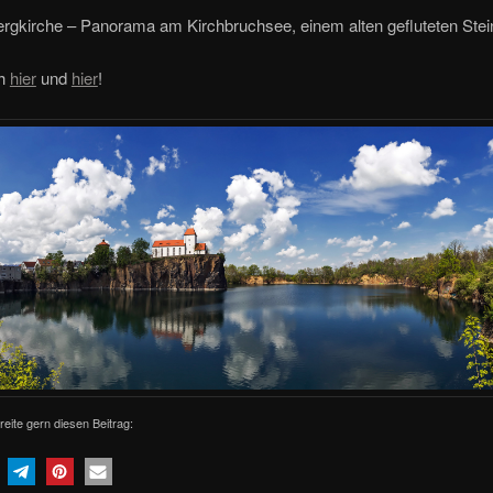
rgkirche – Panorama am Kirchbruchsee, einem alten gefluteten Stei
ch
hier
und
hier
!
reite gern diesen Beitrag: