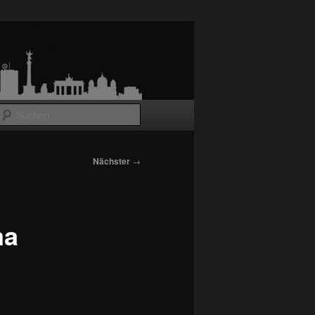
Suchen
Nächster
→
ma