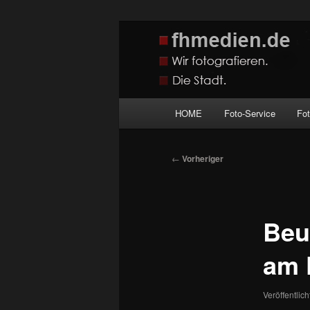
Zum
Wir fotografieren die Hauptstadt
primären
Inhalt
fhmedien.de
springen
Hauptmenü
HOME
Foto-Service
Fo
Beitragsnavigation
←
Vorheriger
Beu
am 
Veröffentlic