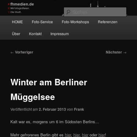
Zum
Wir fotografieren die Hauptstadt!
primären
Such
Inhalt
Hauptmenü
HOME
Foto-Service
Foto-Workshops
Referenzen
springen
fhmedien.de
Über
Kontakt
Impressum
Beitragsnavigation
←
Vorheriger
Nächster
→
Winter am Berliner
Müggelsee
Veröffentlicht am
2. Februar 2013
von
Frank
Kalt war es, morgens um 6 im Südosten Berlins…
Mehr gefrorenes Berlin gibt es
hier
,
hier
,
hier
oder
hier
!