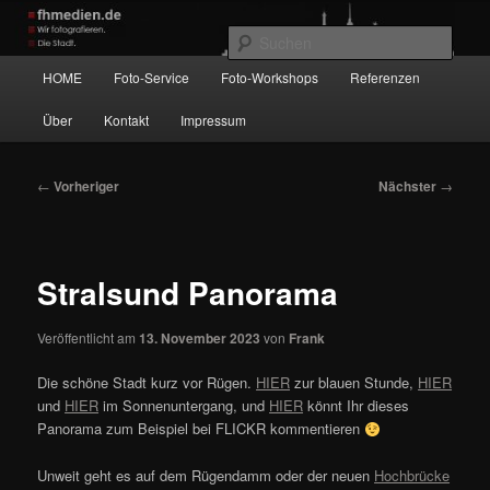
Zum
Wir fotografieren die Hauptstadt!
primären
Such
Inhalt
Hauptmenü
HOME
Foto-Service
Foto-Workshops
Referenzen
springen
fhmedien.de
Über
Kontakt
Impressum
Beitragsnavigation
←
Vorheriger
Nächster
→
Stralsund Panorama
Veröffentlicht am
13. November 2023
von
Frank
Die schöne Stadt kurz vor Rügen.
HIER
zur blauen Stunde,
HIER
und
HIER
im Sonnenuntergang, und
HIER
könnt Ihr dieses
Panorama zum Beispiel bei FLICKR kommentieren
Unweit geht es auf dem Rügendamm oder der neuen
Hochbrücke