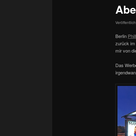
Abe
Veröffentlic
Berlin
Phi
zurück im
mir von d
Das Werbe
irgendwan