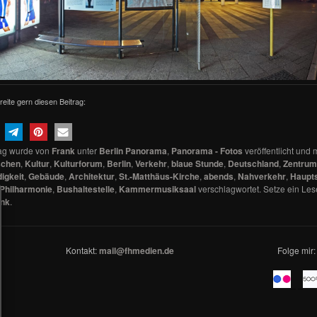
reite gern diesen Beitrag:
rag wurde von
Frank
unter
Berlin Panorama
,
Panorama - Fotos
veröffentlicht und m
schen
,
Kultur
,
Kulturforum
,
Berlin
,
Verkehr
,
blaue Stunde
,
Deutschland
,
Zentrum
igkeit
,
Gebäude
,
Architektur
,
St.-Matthäus-Kirche
,
abends
,
Nahverkehr
,
Haupts
Philharmonie
,
Bushaltestelle
,
Kammermusiksaal
verschlagwortet. Setze ein Les
ink
.
Kontakt:
mail@fhmedien.de
Folge mir:
_ _