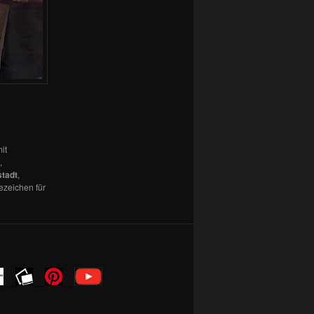
it
,
tadt
,
ezeichen für
_ _
_ _
_ _