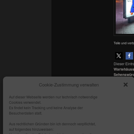
Teile und verb
Dieser Eint
Wartehäus
Sehenswürd
Haltestelle
,
Cookie-Zustimmung verwalten
den
Permal
Auf dieser Webseite werden nur technisch notwendige
Cookies verwendet.
Copyright: fhmedien.de 2012 - 2026
Es findet kein Tracking und keine Analyse der
Alle Rechte vorbehalten
Besucherdaten statt.
Kontakt
Aus rechtlichen Gründen bin ich dennoch verpflichtet,
AGB
auf folgendes hinzuweisen: