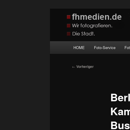
Zum
Wir fotografieren die Hauptstadt
primären
Inhalt
fhmedien.de
springen
Hauptmenü
HOME
Foto-Service
Fo
Beitragsnavigation
←
Vorheriger
Ber
Kam
Bus