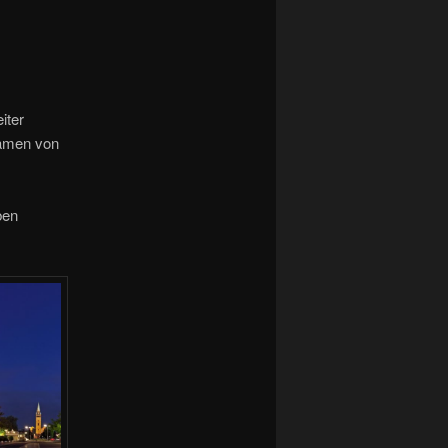
iter
ramen von
ben