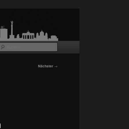
Suchen
Nächster
→
m