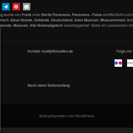
rag wurde von
Frank
unter
Berlin Panorama
,
Panorama - Fotos
veröffentlicht und 
orisch
,
blaue Stunde
,
Gebäude
,
Deutschland
,
Altes Museum
,
Museumsinsel
,
Arc
abends
,
Museum
,
Alte Nationalgalerie
verschlagwortet. Setze ein Lesezeichen fü
Kontakt:
mail@fhmedien.de
Folge mir:
_ _
Nach oben/ Seitenanfang
Stolz präsentiert von WordPress