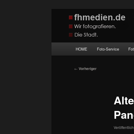
Zum
Wir fotografieren die Hauptstadt
primären
Inhalt
fhmedien.de
springen
Hauptmenü
HOME
Foto-Service
Fo
Beitragsnavigation
←
Vorheriger
Alte
Pan
Veröffentlic