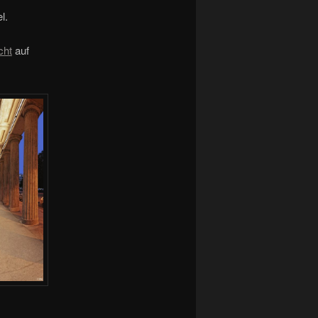
l.
cht
auf