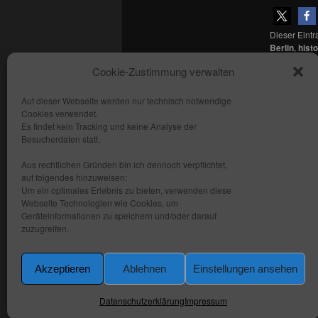
Dieser Eint
Berlin
,
hist
Panorama
,
Cookie-Zustimmung verwalten
Permalink
.
Auf dieser Webseite werden nur technisch notwendige
Cookies verwendet.
Copyright: fhmedien.de 2012 - 2026
Es findet kein Tracking und keine Analyse der
Alle Rechte vorbehalten
Besucherdaten statt.
Kontakt
Aus rechtlichen Gründen bin ich dennoch verpflichtet,
AGB
auf folgendes hinzuweisen:
Um ein optimales Erlebnis zu bieten, verwenden diese
Datenschutzerklärung
Webseite Technologien wie Cookies, um
Impressum
Geräteinformationen zu speichern und/oder darauf
zuzugreifen.
Akzeptieren
Ablehnen
Einstellungen ansehen
Datenschutzerklärung
Impressum