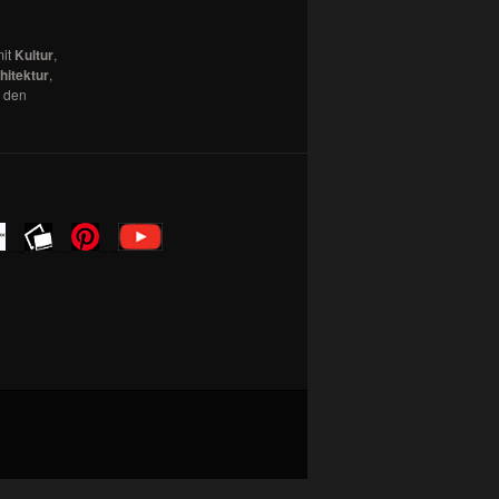
mit
Kultur
,
hitektur
,
r den
_ _
_ _
_ _