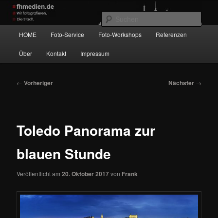
Zum
Wir fotografieren die Hauptstadt!
primären
Such
Inhalt
Hauptmenü
HOME
Foto-Service
Foto-Workshops
Referenzen
springen
fhmedien.de
Über
Kontakt
Impressum
Beitragsnavigation
←
Vorheriger
Nächster
→
Toledo Panorama zur
blauen Stunde
Veröffentlicht am
20. Oktober 2017
von
Frank