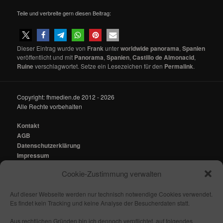
Teile und verbreite gern diesen Beitrag:
Dieser Eintrag wurde von
Frank
unter
worldwide panorama
,
Spanien
veröffentlicht und mit
Panorama
,
Spanien
,
Castillo de Almonacid
,
Ruine
verschlagwortet. Setze ein Lesezeichen für den
Permalink
.
Copyright: fhmedien.de 2012 - 2026
Alle Rechte vorbehalten
Kontakt
AGB
Datenschutzerklärung
Impressum
Cookie-Zustimmung verwalten
Kontakt:
mail@fhmedien.de
Auf dieser Webseite werden nur technisch notwendige Cookies verwendet.
Es findet kein Tracking und keine Analyse der Besucherdaten statt.
Aus rechtlichen Gründen bin ich dennoch verpflichtet, auf folgendes