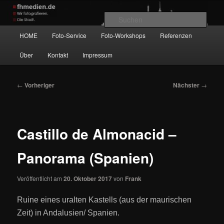
Zum
Wir fotografieren die Hauptstadt!
primären
Such
Inhalt
Hauptmenü
HOME
Foto-Service
Foto-Workshops
Referenzen
springen
fhmedien.de
Über
Kontakt
Impressum
Beitragsnavigation
←
Vorheriger
Nächster
→
Castillo de Almonacid –
Panorama (Spanien)
Veröffentlicht am
20. Oktober 2017
von
Frank
Ruine eines uralten Kastells (aus der maurischen
Zeit) in Andalusien/ Spanien.