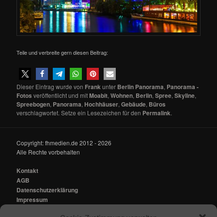
Teile und verbreite gern diesen Beitrag:
Dieser Eintrag wurde von
Frank
unter
Berlin Panorama
,
Panorama -
Fotos
veröffentlicht und mit
Moabit
,
Wohnen
,
Berlin
,
Spree
,
Skyline
,
Spreebogen
,
Panorama
,
Hochhäuser
,
Gebäude
,
Büros
verschlagwortet. Setze ein Lesezeichen für den
Permalink
.
Copyright: fhmedien.de 2012 - 2026
Alle Rechte vorbehalten
Kontakt
AGB
Datenschutzerklärung
Impressum