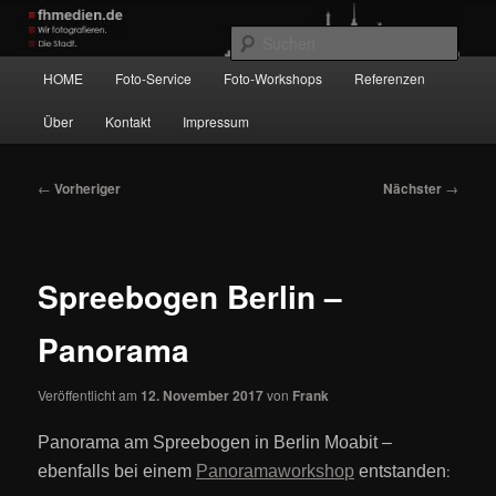
Zum
Wir fotografieren die Hauptstadt!
primären
Such
Inhalt
Hauptmenü
HOME
Foto-Service
Foto-Workshops
Referenzen
springen
fhmedien.de
Über
Kontakt
Impressum
Beitragsnavigation
←
Vorheriger
Nächster
→
Spreebogen Berlin –
Panorama
Veröffentlicht am
12. November 2017
von
Frank
Panorama am Spreebogen in Berlin Moabit –
:
ebenfalls bei einem
Panoramaworkshop
entstanden