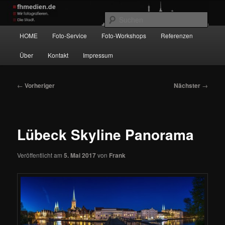
Zum
Wir fotografieren die Hauptstadt!
primären
Such
Inhalt
Hauptmenü
HOME
Foto-Service
Foto-Workshops
Referenzen
springen
fhmedien.de
Über
Kontakt
Impressum
Beitragsnavigation
←
Vorheriger
Nächster
→
Lübeck Skyline Panorama
Veröffentlicht am
5. Mai 2017
von
Frank