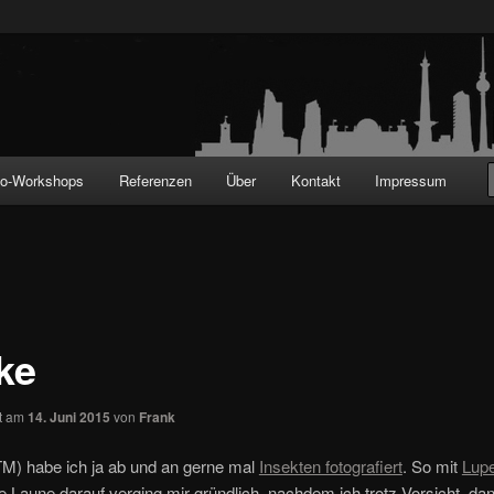
!
to-Workshops
Referenzen
Über
Kontakt
Impressum
ke
ht am
14. Juni 2015
von
Frank
TM) habe ich ja ab und an gerne mal
Insekten fotografiert
. So mit
Lupe
e Laune darauf verging mir gründlich, nachdem ich trotz Vorsicht, da