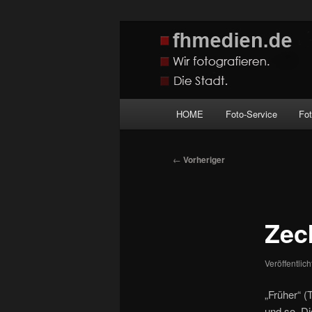
Zum
Wir fotografieren die Hauptstadt
primären
Inhalt
fhmedien.de
springen
Hauptmenü
HOME
Foto-Service
Fo
Beitragsnavigation
←
Vorheriger
Zec
Veröffentlic
„Früher“ (
und so. Di