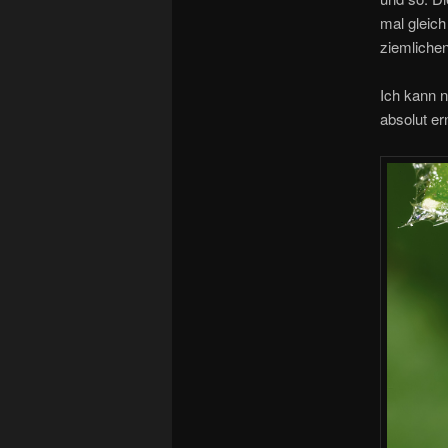
mal gleic
ziemliche
Ich kann 
absolut e