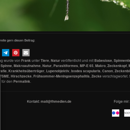
reite gern diesen Beitrag:
rag wurde von
Frank
unter
Tiere
,
Natur
veröffentlicht und mit
Babesiose
,
Spinnenti
,
Spinne
,
Makroaufnahme
,
Natur
,
Parasitiformes
,
MP-E 65
,
Makro
,
Zeckenkopf
,
afie
,
Krankheitsüberträger
,
Lupenobjektiv
,
Ixodes scapularis
,
Canon
,
Zeckenbi
FSME
,
Hirschzecke
,
Frühsommer-Meningoenzephalitis
,
Zecke
verschlagwortet. 
 für den
Permalink
.
Kontakt:
mail@fhmedien.de
Folge mir:
_ _