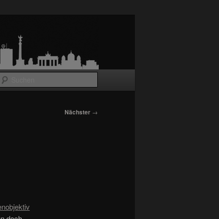
Suchen
Nächster
→
nobjektiv
nn doch