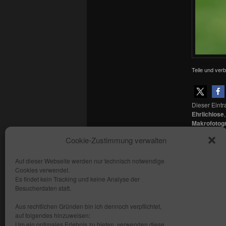
Teile und verb
Dieser Eint
Ehrlichiose
Makrofotogr
Borreliose
,
Cookie-Zustimmung verwalten
Lesezeichen
Auf dieser Webseite werden nur technisch notwendige
Cookies verwendet.
Copyright: fhmedien.de 2012 - 2026
Es findet kein Tracking und keine Analyse der
Alle Rechte vorbehalten
Besucherdaten statt.
Kontakt
Aus rechtlichen Gründen bin ich dennoch verpflichtet,
AGB
auf folgendes hinzuweisen:
Um ein optimales Erlebnis zu bieten, verwenden diese
Datenschutzerklärung