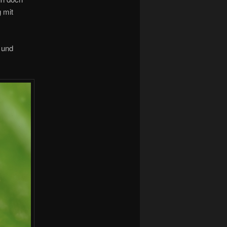
 mit
 und