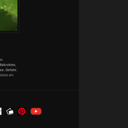
er
,
Makrofoto
,
ss
,
Gefahr
,
Setze ein
_ _
_ _
_ _