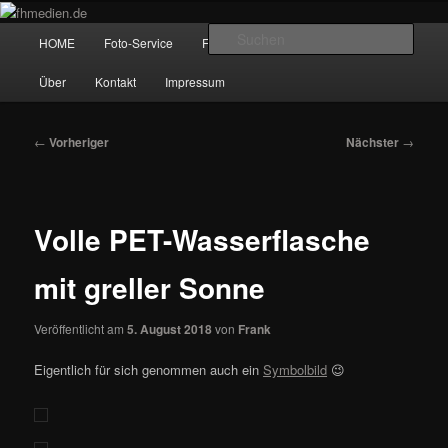
Zum
Wir fotografieren die Hauptstadt!
primären
Hauptmenü
Such
HOME
Foto-Service
Foto-Workshops
Referenzen
Inhalt
springen
fhmedien.de
Über
Kontakt
Impressum
Beitragsnavigation
←
Vorheriger
Nächster
→
Volle PET-Wasserflasche
mit greller Sonne
Veröffentlicht am
5. August 2018
von
Frank
Eigentlich für sich genommen auch ein
Symbolbild
😉