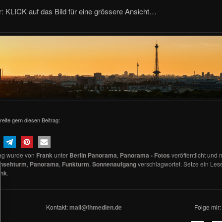
: KLICK auf das Bild für eine grössere Ansicht…
reite gern diesen Beitrag:
rag wurde von
Frank
unter
Berlin Panorama
,
Panorama - Fotos
veröffentlicht und 
rnsehturm
,
Panorama
,
Funkturm
,
Sonnenaufgang
verschlagwortet. Setze ein Les
ink
.
Kontakt:
mail@fhmedien.de
Folge mir: