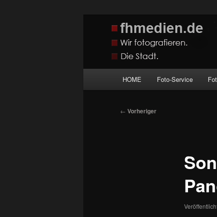
Zum
Wir fotografieren die Hauptstadt
primären
Inhalt
fhmedien.de
springen
Hauptmenü
HOME
Foto-Service
Fo
Beitragsnavigation
←
Vorheriger
Son
Pan
Veröffentlic