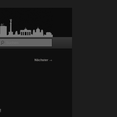
Suchen
Nächster
→
!