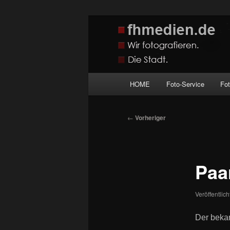
Zum
Wir fotografieren die Hauptstadt
primären
Inhalt
fhmedien.de
springen
Hauptmenü
HOME
Foto-Service
Fo
Beitragsnavigation
←
Vorheriger
Paa
Veröffentlic
Der beka