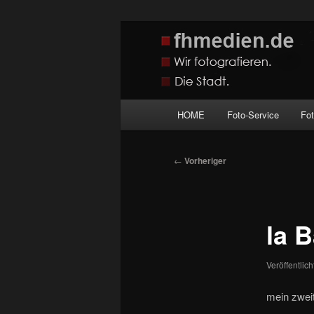
Zum
Wir fotografieren die Hauptstadt
primären
Inhalt
fhmedien.de
springen
Hauptmenü
HOME
Foto-Service
Fo
Beitragsnavigation
←
Vorheriger
la B
Veröffentlic
mein zweit