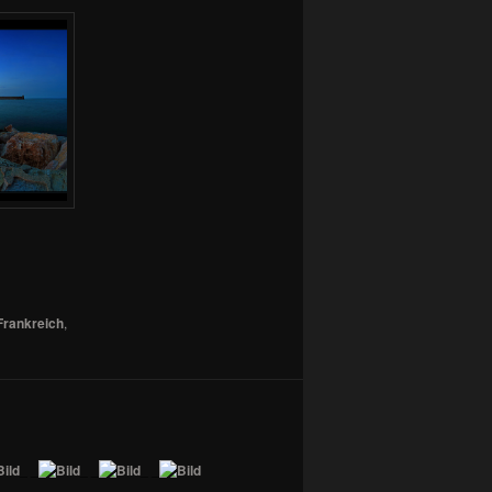
Frankreich
,
_ _
_ _
_ _