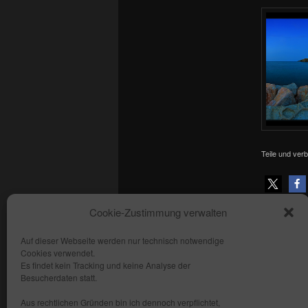
Teile und verb
Dieser Eint
Cookie-Zustimmung verwalten
Panorama
,
Auf dieser Webseite werden nur technisch notwendige
Cookies verwendet.
Copyright: fhmedien.de 2012 - 2026
Es findet kein Tracking und keine Analyse der
Alle Rechte vorbehalten
Besucherdaten statt.
Kontakt
Aus rechtlichen Gründen bin ich dennoch verpflichtet,