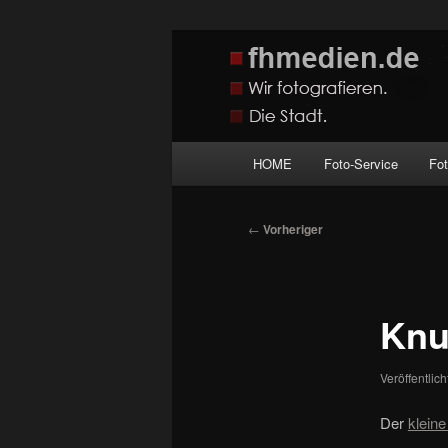
Zum
Wir fotografieren die Hauptstadt
primären
Inhalt
fhmedien.de
springen
Hauptmenü
HOME
Foto-Service
Fo
Beitragsnavigation
←
Vorheriger
Knut
Veröffentlic
Der
kleine