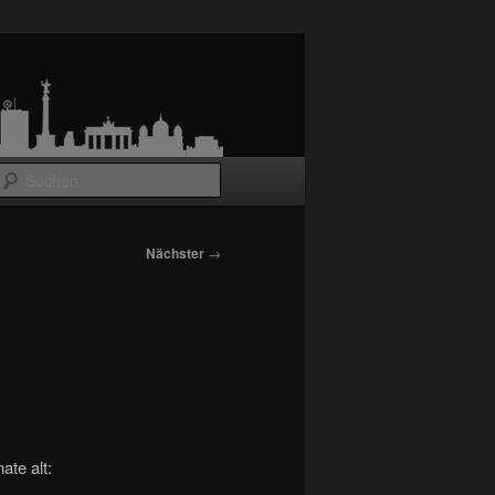
Suchen
Nächster
→
te alt: