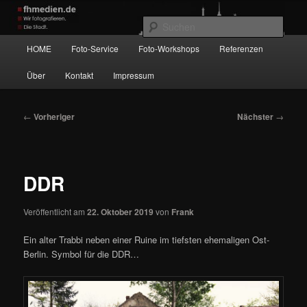
Zum
Wir fotografieren die Hauptstadt!
primären
Such
Inhalt
Hauptmenü
HOME
Foto-Service
Foto-Workshops
Referenzen
springen
fhmedien.de
Über
Kontakt
Impressum
Beitragsnavigation
←
Vorheriger
Nächster
→
DDR
Veröffentlicht am
22. Oktober 2019
von
Frank
Ein alter Trabbi neben einer Ruine im tiefsten ehemaligen Ost-
Berlin. Symbol für die DDR…