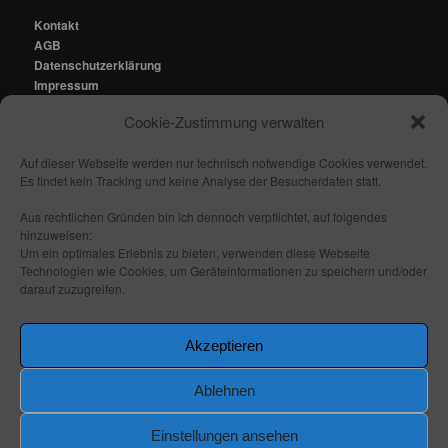
Kontakt
AGB
Datenschutzerklärung
Impressum
Cookie-Zustimmung verwalten
Kontakt:
mail@fhmedien.de
Auf dieser Webseite werden nur technisch notwendige Cookies verwendet.
Es findet kein Tracking und keine Analyse der Besucherdaten statt.
Aus rechtlichen Gründen bin ich dennoch verpflichtet, auf folgendes
hinzuweisen:
Nach oben/ Seitenanfang
Um ein optimales Erlebnis zu bieten, verwenden diese Webseite
Technologien wie Cookies, um Geräteinformationen zu speichern und/oder
darauf zuzugreifen.
Folge mir:
_ _
_ _
_ _
_ _
Akzeptieren
Ablehnen
Einstellungen ansehen
Stolz präsentiert von WordPress